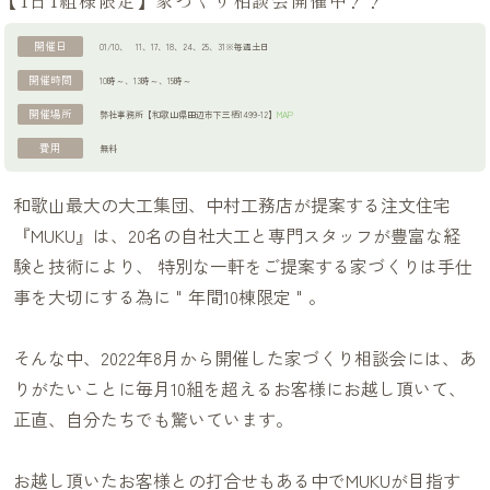
【1日1組様限定】家づくり相談会開催中！！
開催日
01/10
11
、17
、18
、24
、25
、31※毎週土日
ブログ
開催時間
10時～
、13時～
、15時～
開催場所
弊社事務所【和歌山県田辺市下三栖1499-12】
MAP
費用
無料
資料請求
和歌山最大の大工集団、中村工務店が提案する注文住宅
『MUKU』は、20名の自社大工と専門スタッフが豊富な経
験と技術により、 特別な一軒をご提案する家づくりは手仕
事を大切にする為に＂年間10棟限定＂。
そんな中、2022年8月から開催した家づくり相談会には、あ
りがたいことに毎月10組を超えるお客様にお越し頂いて、
正直、自分たちでも驚いています。
お越し頂いたお客様との打合せもある中でMUKUが目指す