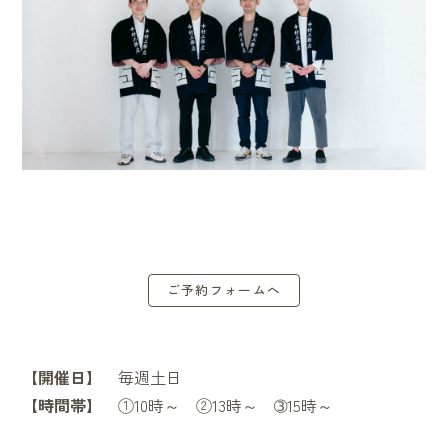
ご予約フォームへ
【開催日】
毎週土日
【時間帯】
①10時～ ②13時～ ➂15時～