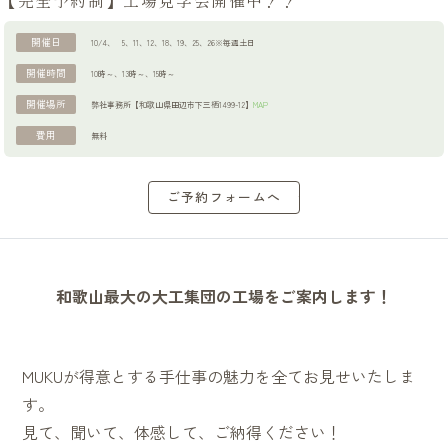
【完全予約制】工場見学会開催中！！
開催日
10/4
5
、11
、12
、18
、19
、25
、26※毎週土日
ブログ
開催時間
10時～
、13時～
、15時～
開催場所
弊社事務所【和歌山県田辺市下三栖1499-12】
MAP
費用
無料
資料請求
ご予約フォームへ
和歌山最大の大工集団の工場をご案内します！
MUKUが得意とする手仕事の魅力を全てお見せいたしま
す。
見て、聞いて、体感して、ご納得ください！