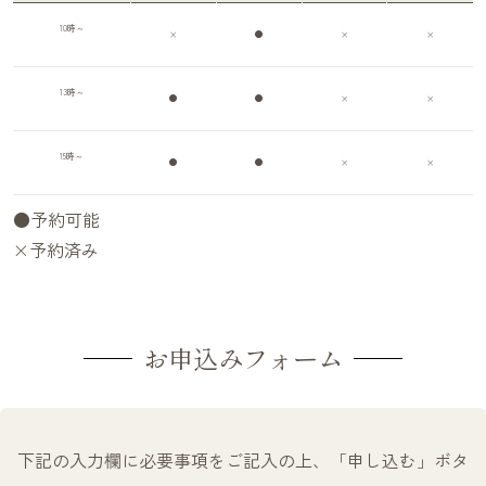
10時～
×
●
×
×
13時～
●
●
×
×
15時～
●
●
×
×
●予約可能
×予約済み
お申込みフォーム
下記の入力欄に必要事項をご記入の上、「申し込む」ボタ