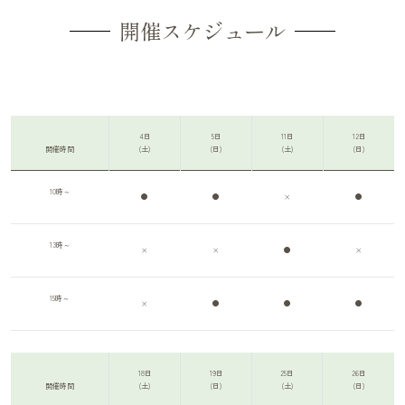
開催スケジュール
4日
5日
11日
12日
開催時間
(土)
(日)
(土)
(日)
10時～
●
●
×
●
13時～
×
×
●
×
15時～
×
●
●
●
18日
19日
25日
26日
開催時間
(土)
(日)
(土)
(日)